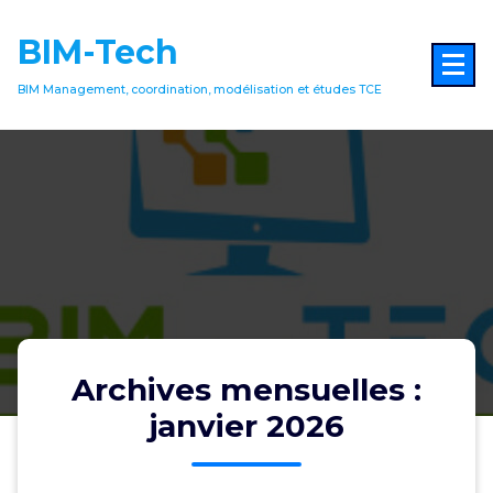
Aller
au
BIM-Tech
contenu
BIM Management, coordination, modélisation et études TCE
Archives mensuelles :
janvier 2026