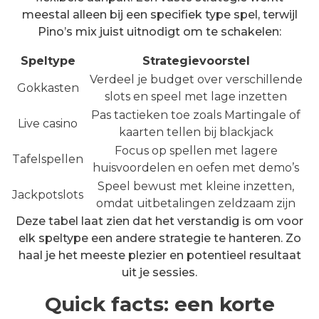
meestal alleen bij een specifiek type spel, terwijl
Pino’s mix juist uitnodigt om te schakelen:
Speltype
Strategievoorstel
Verdeel je budget over verschillende
Gokkasten
slots en speel met lage inzetten
Pas tactieken toe zoals Martingale of
Live casino
kaarten tellen bij blackjack
Focus op spellen met lagere
Tafelspellen
huisvoordelen en oefen met demo’s
Speel bewust met kleine inzetten,
Jackpotslots
omdat uitbetalingen zeldzaam zijn
Deze tabel laat zien dat het verstandig is om voor
elk speltype een andere strategie te hanteren. Zo
haal je het meeste plezier en potentieel resultaat
uit je sessies.
Quick facts: een korte