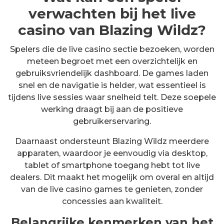
verwachten bij het live
casino van Blazing Wildz?
Spelers die de live casino sectie bezoeken, worden
meteen begroet met een overzichtelijk en
gebruiksvriendelijk dashboard. De games laden
snel en de navigatie is helder, wat essentieel is
tijdens live sessies waar snelheid telt. Deze soepele
werking draagt bij aan de positieve
gebruikerservaring.
Daarnaast ondersteunt Blazing Wildz meerdere
apparaten, waardoor je eenvoudig via desktop,
tablet of smartphone toegang hebt tot live
dealers. Dit maakt het mogelijk om overal en altijd
van de live casino games te genieten, zonder
concessies aan kwaliteit.
Belangrijke kenmerken van het