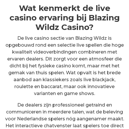
Wat kenmerkt de live
casino ervaring bij Blazing
Wildz Casino?
De live casino sectie van Blazing Wildz is
opgebouwd rond een selectie live spellen die hoge
kwaliteit videoverbindingen combineren met
ervaren dealers. Dit zorgt voor een atmosfeer die
dicht bij het fysieke casino komt, maar met het
gemak van thuis spelen. Wat opvalt is het brede
aanbod aan klassiekers zoals live blackjack,
roulette en baccarat, maar ook innovatieve
varianten en game shows.
De dealers zijn professioneel getraind en
communiceren in meerdere talen, wat de beleving
voor Nederlandse spelers nóg aangenamer maakt.
Het interactieve chatvenster laat spelers toe direct