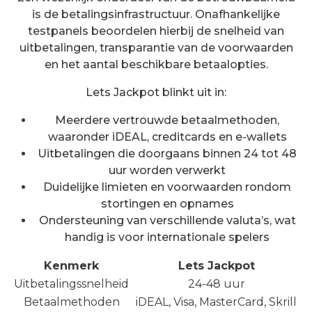
is de betalingsinfrastructuur. Onafhankelijke
testpanels beoordelen hierbij de snelheid van
uitbetalingen, transparantie van de voorwaarden
en het aantal beschikbare betaalopties.
Lets Jackpot blinkt uit in:
Meerdere vertrouwde betaalmethoden,
waaronder iDEAL, creditcards en e-wallets
Uitbetalingen die doorgaans binnen 24 tot 48
uur worden verwerkt
Duidelijke limieten en voorwaarden rondom
stortingen en opnames
Ondersteuning van verschillende valuta’s, wat
handig is voor internationale spelers
Kenmerk
Lets Jackpot
Uitbetalingssnelheid
24-48 uur
Betaalmethoden
iDEAL, Visa, MasterCard, Skrill