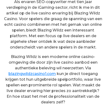
Als ervaren SEO-copywriter met tien jaar
verdieping in de iGaming-sector, richt ik me in dit
artikel op de live casino ervaring bij Blazing Wildz
Casino. Voor spelers die graag de spanning van een
echt casino combineren met het gemak van online
spelen, biedt Blazing Wildz een interessant
platform. Met een focus op live dealers en de
algehele sfeer ontdek ik wat deze aanbieder
onderscheidt van andere spelers in de markt.
Blazing Wildz is een moderne online casino-
omgeving die door zijn live casino aanbod een
authentieke beleving wil neerzetten. Via
blazingwildzcasino1.com
kun je direct toegang
krijgen tot hun uitgebreide spelportfolio, waar live
spellen een prominente rol spelen. Wat maakt de
live dealer ervaring hier precies zo aantrekkelijk?
En hoe staat het met de professionaliteit van de
dealers zelf?