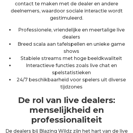
contact te maken met de dealer en andere
deelnemers, waardoor sociale interactie wordt
gestimuleerd.
Professionele, vriendelijke en meertalige live
dealers
Breed scala aan tafelspellen en unieke game
shows
Stabiele streams met hoge beeldkwaliteit
Interactieve functies zoals live chat en
spelstatistieken
24/7 beschikbaarheid voor spelers uit diverse
tijdzones
De rol van live dealers:
menselijkheid en
professionaliteit
De dealers bij Blazing Wildz zijn het hart van de live