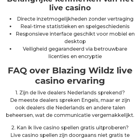
live casino
Directe inzetmogelijkheden zonder vertraging
Real-time statistieken en spelgeschiedenis
Responsieve interface geschikt voor mobiel en
desktop
Veiligheid gegarandeerd via betrouwbare
licenties en encryptie
FAQ over Blazing Wildz live
casino ervaring
1. Zijn de live dealers Nederlands sprekend?
De meeste dealers spreken Engels, maar er zijn
ook dealers die Nederlands en andere talen
beheersen, wat de communicatie vergemakkelijkt.
2. Kan ik live casino spellen gratis uitproberen?
Live casino spellen zijn doorgaans niet gratis te