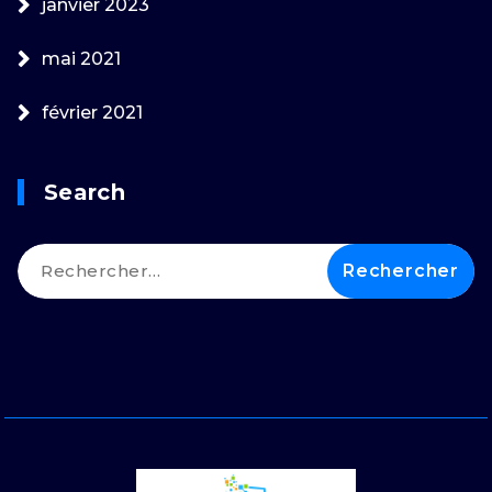
janvier 2023
mai 2021
février 2021
Search
Rechercher :