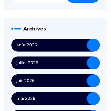
Archives
août 2026
juillet 2026
juin 2026
mai 2026