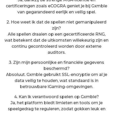
certificeringen zoals eCOGRA geniet je bij Gxmble
van gegarandeerd eerlijk en veilig spel.
2. Hoe weet ik dat de spellen niet gemanipuleerd
zijn?
Alle spellen draaien op een gecertificeerde RNG,
wat betekent dat de uitkomsten willekeurig zijn en
continu gecontroleerd worden door externe
auditors.
3. Zijn mijn persoonlijke en financiële gegevens
beschermd?
Absoluut. Gxmble gebruikt SSL-encryptie om al je
data veilig te houden, wat standaard is in
betrouwbare iGaming-omgevingen.
4. Kan ik verantwoord spelen op Gxmble?
Ja, het platform biedt limieten en tools om je
speelgedrag te reguleren, zodat gokken leuk en