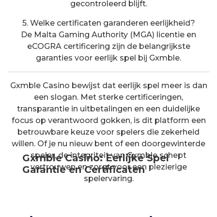
gecontroleerd blijft.
5. Welke certificaten garanderen eerlijkheid?
De Malta Gaming Authority (MGA) licentie en
eCOGRA certificering zijn de belangrijkste
garanties voor eerlijk spel bij Gxmble.
Gxmble Casino bewijst dat eerlijk spel meer is dan
een slogan. Met sterke certificeringen,
transparantie in uitbetalingen en een duidelijke
focus op verantwoord gokken, is dit platform een
betrouwbare keuze voor spelers die zekerheid
willen. Of je nu nieuw bent of een doorgewinterde
speler, de integriteit van Gxmble schept
Gxmble Casino: Eerlijke Spel
vertrouwen en zorgt voor een plezierige
Garantie en Certificaten
spelervaring.