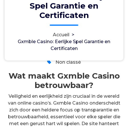
Spel Garantie en
Gxmble Casino: Eerlijke Spel
Certificaten
Garantie en Certificaten
Accueil
>
Gxmble Casino: Eerlijke Spel Garantie en
Mohammed EL KASBI
16, Fév, 2026
Certificaten
0
Non classé
Wat maakt Gxmble Casino
betrouwbaar?
Veiligheid en eerlijkheid zijn cruciaal in de wereld
van online casino’s. Gxmble Casino onderscheidt
zich door een heldere focus op transparantie en
betrouwbaarheid, essentieel voor elke speler die
met een gerust hart wil spelen. De site hanteert