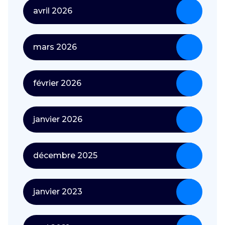
avril 2026
mars 2026
février 2026
janvier 2026
décembre 2025
janvier 2023