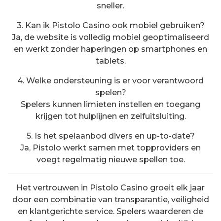
sneller.
3. Kan ik Pistolo Casino ook mobiel gebruiken?
Ja, de website is volledig mobiel geoptimaliseerd
en werkt zonder haperingen op smartphones en
tablets.
4. Welke ondersteuning is er voor verantwoord
spelen?
Spelers kunnen limieten instellen en toegang
krijgen tot hulplijnen en zelfuitsluiting.
5. Is het spelaanbod divers en up-to-date?
Ja, Pistolo werkt samen met topproviders en
voegt regelmatig nieuwe spellen toe.
Het vertrouwen in Pistolo Casino groeit elk jaar
door een combinatie van transparantie, veiligheid
en klantgerichte service. Spelers waarderen de