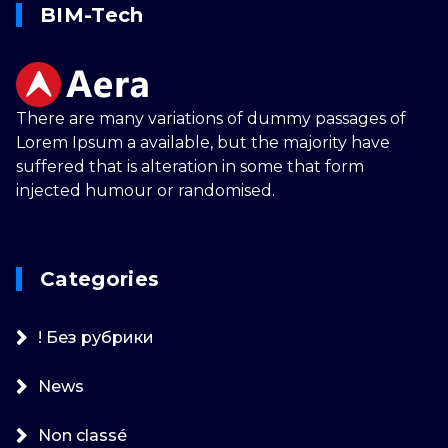
BIM-Tech
There are many variations of dummy passages of
Lorem Ipsum a available, but the majority have
suffered that is alteration in some that form
injected humour or randomised.
Categories
! Без рубрики
News
Non classé