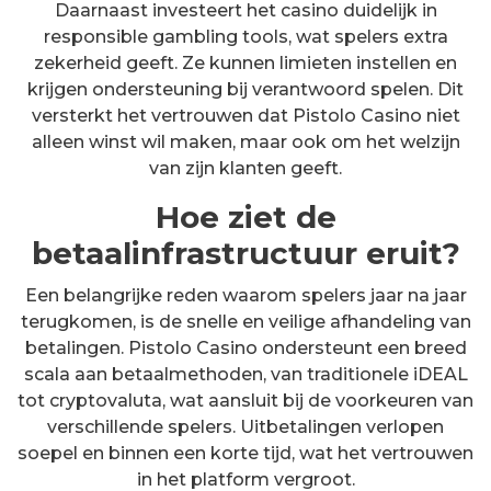
Daarnaast investeert het casino duidelijk in
responsible gambling tools, wat spelers extra
zekerheid geeft. Ze kunnen limieten instellen en
krijgen ondersteuning bij verantwoord spelen. Dit
versterkt het vertrouwen dat Pistolo Casino niet
alleen winst wil maken, maar ook om het welzijn
van zijn klanten geeft.
Hoe ziet de
betaalinfrastructuur eruit?
Een belangrijke reden waarom spelers jaar na jaar
terugkomen, is de snelle en veilige afhandeling van
betalingen. Pistolo Casino ondersteunt een breed
scala aan betaalmethoden, van traditionele iDEAL
tot cryptovaluta, wat aansluit bij de voorkeuren van
verschillende spelers. Uitbetalingen verlopen
soepel en binnen een korte tijd, wat het vertrouwen
in het platform vergroot.