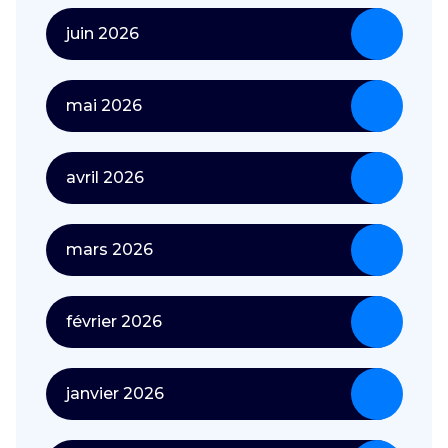
juin 2026
mai 2026
avril 2026
mars 2026
février 2026
janvier 2026