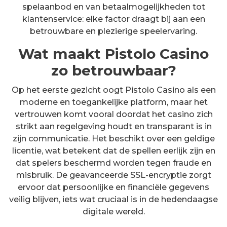
spelaanbod en van betaalmogelijkheden tot
klantenservice: elke factor draagt bij aan een
betrouwbare en plezierige speelervaring.
Wat maakt Pistolo Casino
zo betrouwbaar?
Op het eerste gezicht oogt Pistolo Casino als een
moderne en toegankelijke platform, maar het
vertrouwen komt vooral doordat het casino zich
strikt aan regelgeving houdt en transparant is in
zijn communicatie. Het beschikt over een geldige
licentie, wat betekent dat de spellen eerlijk zijn en
dat spelers beschermd worden tegen fraude en
misbruik. De geavanceerde SSL-encryptie zorgt
ervoor dat persoonlijke en financiële gegevens
veilig blijven, iets wat cruciaal is in de hedendaagse
digitale wereld.