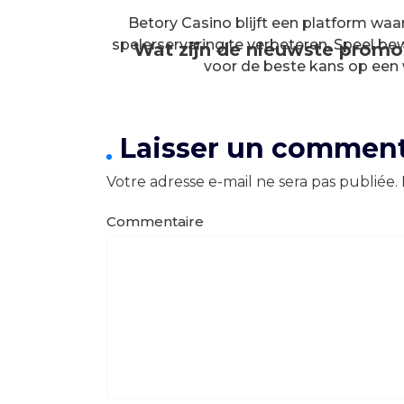
Betory Casino blijft een platform wa
spelerservaring te verbeteren. Speel be
Wat zijn de nieuwste promo
voor de beste kans op een 
Laisser un comment
Votre adresse e-mail ne sera pas publiée.
Commentaire