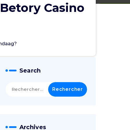
 Betory Casino
andaag?
Search
Rechercher :
Archives