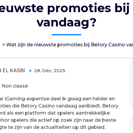
ieuwste promoties bij
vandaag?
ties bij Betory Casino vandaag?
>
Wat zijn de nieuwste promoties bij Betory Casino v
EL KASBI
28, Déc, 2025
0
Non classé
ar iGaming-expertise deel ik graag een helder en
oties die Betory Casino vandaag aanbiedt. Betory
rd als een platform dat spelers aantrekkelijke
oor spelers die actief op zoek zijn naar de beste
te te zijn van de actualiteiten op dit gebied.