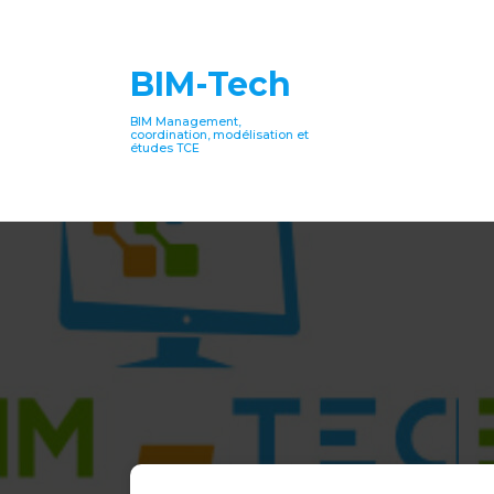
Aller
au
contenu
BIM-Tech
BIM Management,
coordination, modélisation et
études TCE