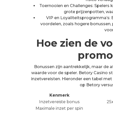
Toernooien en Challenges: Speler
grote prijzenpotten, waa
VIP en Loyaliteitsprogramma’s: 
voordelen, zoals hogere bonussen,
voor
Hoe zien de v
promot
Bonussen zijn aantrekkelijk, maar de 
waarde voor de speler. Betory Casino s
inzetvereisten. Hieronder een tabel me
op Betory vers
Kenmerk
Inzetvereiste bonus
25x
Maximale inzet per spin