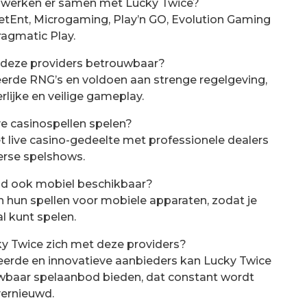
s werken er samen met Lucky Twice?
tEnt, Microgaming, Play’n GO, Evolution Gaming
ragmatic Play.
an deze providers betrouwbaar?
ceerde RNG’s en voldoen aan strenge regelgeving,
rlijke en veilige gameplay.
ive casinospellen spelen?
t live casino-gedeelte met professionele dealers
erse spelshows.
bod ook mobiel beschikbaar?
n hun spellen voor mobiele apparaten, zodat je
l kunt spelen.
ky Twice zich met deze providers?
de en innovatieve aanbieders kan Lucky Twice
ouwbaar spelaanbod bieden, dat constant wordt
vernieuwd.