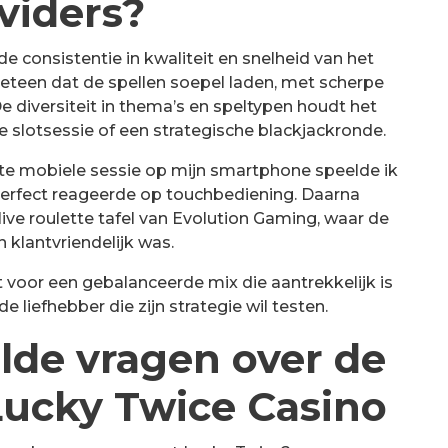
viders?
de consistentie in kwaliteit en snelheid van het
eteen dat de spellen soepel laden, met scherpe
e diversiteit in thema’s en speltypen houdt het
lle slotsessie of een strategische blackjackronde.
rte mobiele sessie op mijn smartphone speelde ik
 perfect reageerde op touchbediening. Daarna
ive roulette tafel van Evolution Gaming, waar de
n klantvriendelijk was.
 voor een gebalanceerde mix die aantrekkelijk is
e liefhebber die zijn strategie wil testen.
lde vragen over de
Lucky Twice Casino