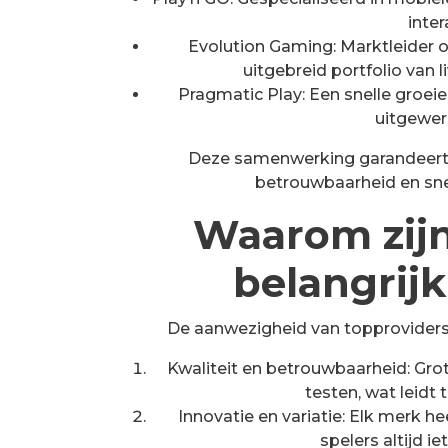
inte
Evolution Gaming: Marktleider o
uitgebreid portfolio van 
Pragmatic Play: Een snelle groei
uitgewerk
Deze samenwerking garandeert n
betrouwbaarheid en sne
Waarom zijn
belangrijk
De aanwezigheid van topproviders 
Kwaliteit en betrouwbaarheid: Gro
testen, wat leidt 
Innovatie en variatie: Elk merk he
spelers altijd 