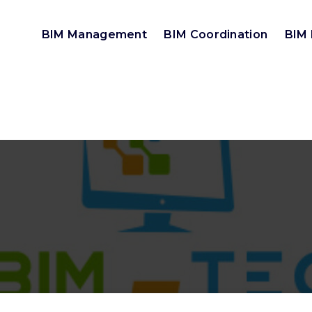
BIM Management
BIM Coordination
BIM 