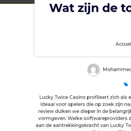
Wat zijn de t
Wat zijn de topproviders di
Accuei
Mohammed 
Lucky Twice Casino profileert zich als
ideaal voor spelers die op zoek zijn n
review duiken we dieper in de belangri
vormgeven. Welke softwareproviders zo
aan de aantrekkingskracht van Lucky T