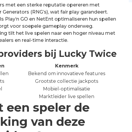
ers met een sterke reputatie opereren met
enerators (RNG’s), wat fair play garandeert.
als Play’n GO en NetEnt optimaliseren hun spellen
 zorgt voor soepele gameplay onderweg.
ng tilt het live spelen naar een hoger niveau met
alers en real-time interactie.
providers bij Lucky Twice
en
Kenmerk
llen
Bekend om innovatieve features
ts
Grootste collectie jackpots
el
Mobiel-optimalisatie
Marktleider live spellen
t een speler de
ing van deze