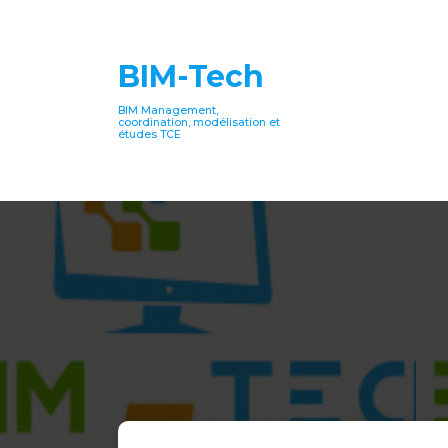
Aller
au
contenu
BIM-Tech
BIM Management,
coordination, modélisation et
études TCE