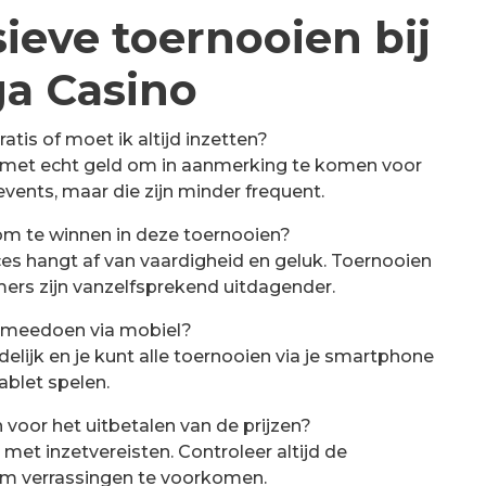
ieve toernooien bij
a Casino
ratis of moet ik altijd inzetten?
 met echt geld om in aanmerking te komen voor
l events, maar die zijn minder frequent.
 om te winnen in deze toernooien?
es hangt af van vaardigheid en geluk. Toernooien
ers zijn vanzelfsprekend uitdagender.
k meedoen via mobiel?
elijk en je kunt alle toernooien via je smartphone
tablet spelen.
 voor het uitbetalen van de prijzen?
et inzetvereisten. Controleer altijd de
 verrassingen te voorkomen.