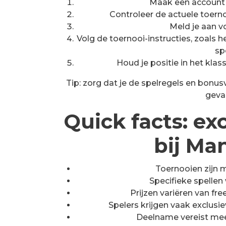
Maak een account 
Controleer de actuele toern
Meld je aan v
Volg de toernooi-instructies, zoals 
sp
Houd je positie in het klas
Tip: zorg dat je de spelregels en bonu
geva
Quick facts: ex
bij Ma
Toernooien zijn 
Specifieke spellen
Prijzen variëren van fre
Spelers krijgen vaak exclusie
Deelname vereist mee