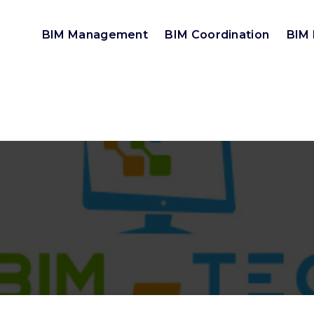
BIM Management
BIM Coordination
BIM 