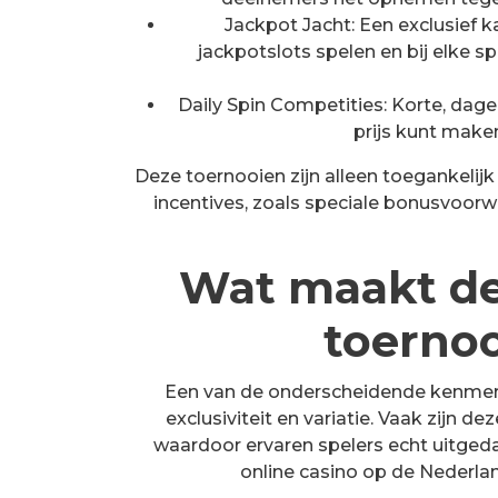
Jackpot Jacht: Een exclusief
jackpotslots spelen en bij elke s
Daily Spin Competities: Korte, dage
prijs kunt make
Deze toernooien zijn alleen toegankelijk
incentives, zoals speciale bonusvoorw
Wat maakt de
toerno
Een van de onderscheidende kenmerk
exclusiviteit en variatie. Vaak zijn d
waardoor ervaren spelers echt uitge
online casino op de Nederla