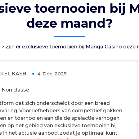
usieve toernooien bij
deze maand?
ien bij Manga Casino deze maand?
>
Zijn er exclusieve toernooien bij Manga Casino dez
 EL KASBI
4, Déc, 2025
0
Non classé
tform dat zich onderscheidt door een breed
varing. Voor liefhebbers van competitief gokken
en en toernooien aan die de spelactie verhogen.
en op het gebied van exclusieve toernooien bij
e in het actuele aanbod, zodat je optimaal kunt